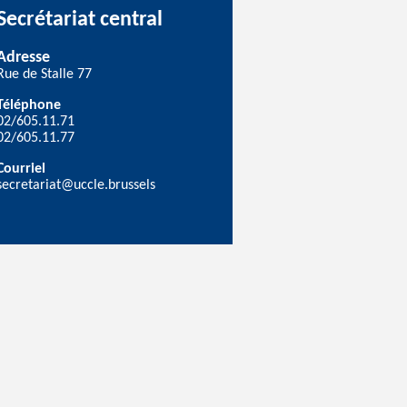
Secrétariat central
Adresse
Rue de Stalle 77
Téléphone
02/605.11.71
02/605.11.77
Courriel
secretariat@uccle.brussels