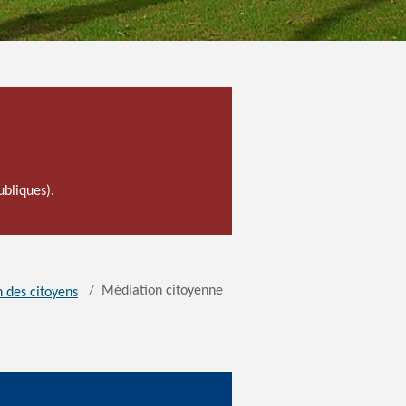
ubliques).
Médiation citoyenne
n des citoyens