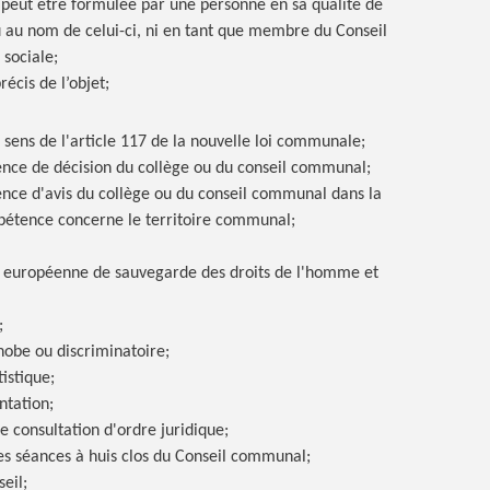
peut être formulée par une personne en sa qualité de
u au nom de celui-ci, ni en tant que membre du Conseil
 sociale;
écis de l’objet;
sens de l'article 117 de la nouvelle loi communale;
ence de décision du collège ou du conseil communal;
ence d'avis du collège ou du conseil communal dans la
pétence concerne le territoire communal;
n européenne de sauvegarde des droits de l'homme et
;
hobe ou discriminatoire;
istique;
tation;
ne consultation d'ordre juridique;
s séances à huis clos du Conseil communal;
seil;