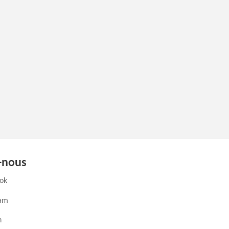
-nous
(ouvre un nouvel onglet)
ok
(ouvre un nouvel onglet)
ram
ouvre un nouvel onglet)
n