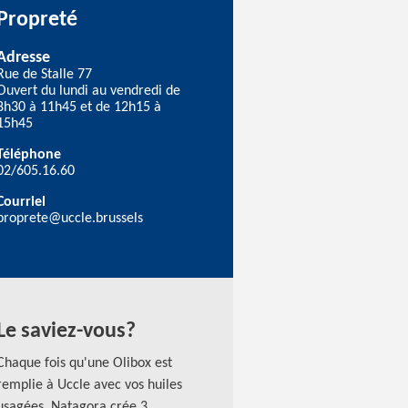
Propreté
Adresse
Rue de Stalle 77
Ouvert du lundi au vendredi de
8h30 à 11h45 et de 12h15 à
15h45
Téléphone
02/605.16.60
Courriel
proprete@uccle.brussels
Le saviez-vous?
Chaque fois qu'une Olibox est
remplie à Uccle avec vos huiles
usagées, Natagora crée 3