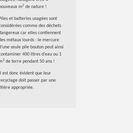
2
nouveaux m
de
nature !
Piles et batteries usagées sont
considérées comme des déchets
dangereux car elles contiennent
des métaux lourds : le mercure
d’une seule pile bouton peut ainsi
contaminer 400 litres d’eau ou 1
3
m
de terre pendant 50 ans !
Il est donc évident que leur
recyclage doit passer par une
filière appropriée.