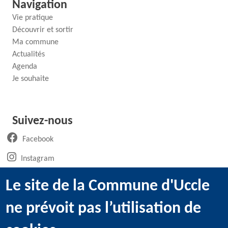
Navigation
Vie pratique
Découvrir et sortir
Ma commune
Actualités
Agenda
Je souhaite
Suivez-nous
(ouvre un nouvel onglet)
Facebook
(ouvre un nouvel onglet)
Instagram
(ouvre un nouvel onglet)
LinkedIn
Le site de la Commune d'Uccle
(ouvre un nouvel onglet)
WhatsApp
ne prévoit pas l’utilisation de
(ouvre un nouvel onglet)
Youtube