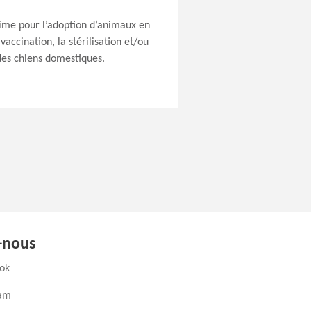
me pour l’adoption d’animaux en
accination, la stérilisation et/ou
 des chiens domestiques.
-nous
(ouvre un nouvel onglet)
ok
(ouvre un nouvel onglet)
ram